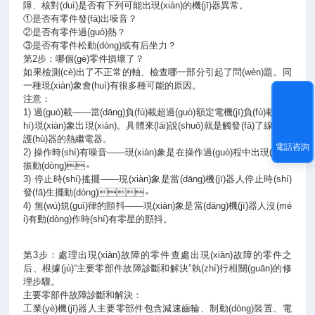
障、核對(duì)是否有下列可能出現(xiàn)的機(jī)器異常。
①是否有零件發(fā)出噪音？
②是否有零件過(guò)熱？
③是否有零件松動(dòng)或有后坐力？
第2步：哪個(gè)零件損壞了？
如果檢測(cè)出了不正常的軸、檢查哪一部分引起了問(wèn)題。同
一種現(xiàn)象會(huì)有很多種可能的原因。
注意：
1) 過(guò)載——當(dāng)負(fù)載超過(guò)額定電機(jī)負(fù)載時(s
hí)現(xiàn)象出現(xiàn)。具體來(lái)說(shuō)就是觸發(fā)了線圈保
護(hù)器的熱繼電器。
電話咨詢
2) 操作時(shí)有噪音——現(xiàn)象是在操作過(guò)程中出現(xiàn)
振動(dòng)。
3) 停止時(shí)搖擺——現(xiàn)象是當(dāng)機(jī)器人停止時(shí)
發(fā)生擺動(dòng)。
4) 無(wú)規(guī)律的顫抖——現(xiàn)象是當(dāng)機(jī)器人沒(mé
i)有動(dòng)作時(shí)有零星的顫抖。
第3步：處理出現(xiàn)故障的零件查處出現(xiàn)故障的零件之
后、根據(jù)“主要零部件故障診斷和解決”執(zhí)行相關(guān)的修
理步驟。
主要零部件故障診斷和解決：
工業(yè)機(jī)器人主要零部件包含減速齒輪、制動(dòng)裝置、電