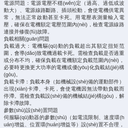
電源問題：電源電壓不穩(wěn)定（過高、過低或波
動大）、電源線路斷路、插頭松動，會使電機供電異
常，無法正常啟動甚至卡死。用電壓表測量輸入電
壓，確保在電機額定電壓范圍內(nèi)，檢查電源線路
連接并修復(fù)故障。
負載相關(guān)問題
負載過大：電機驅(qū)動的負載超出其額定扭矩范
圍，會導(dǎo)致電機過載卡死。需檢查負載是否過重
或分布不均，確保負載在電機額定負載范圍內(nèi)，
必要時更換更大功率的電機或優(yōu)化負載結(jié)構
(gòu)。
負載卡滯：負載本身（如機械設(shè)備的運動部件）
出現(xiàn)卡滯、卡死，會使電機因無法帶動負載而
停滯。需檢查負載設(shè)備的機械結(jié)構(gòu)，解
除卡滯故障。
參數(shù)設(shè)置問題
伺服驅(qū)動器的參數(shù)（如電流限制、速度環(h
uán)增益、位置環(huán)增益等）設(shè)置不合理，